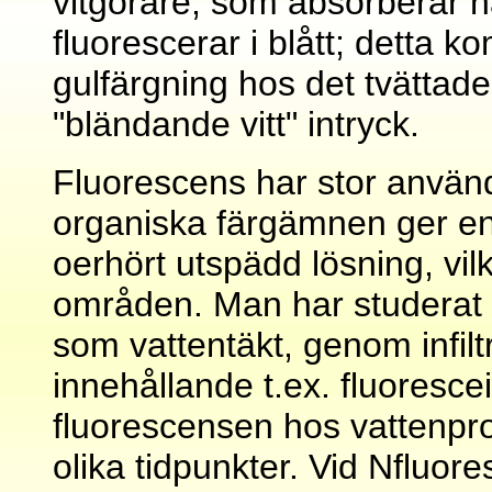
vitgörare, som absorberar nä
fluorescerar i blått; detta 
gulfärgning hos det tvättade 
"bländande vitt" intryck.
Fluorescens har stor använ
organiska färgämnen ger en
oerhört utspädd lösning, vilke
områden. Man har studerat 
som vattentäkt, genom infil
innehållande t.ex. fluoresc
fluorescensen hos vattenpro
olika tidpunkter. Vid Nfluore