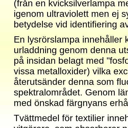
(från en kvicksilverlampa 
igenom ultraviolett men ej s
betydelse vid identifiering a
En lysrörslampa innehåller k
urladdning genom denna utsä
på insidan belagt med "fosf
vissa metalloxider) vilka ex
återutsänder denna som fluo
spektralområdet. Genom lämp
med önskad färgnyans erhål
Tvättmedel för textilier inne