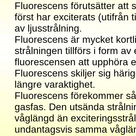
Fluorescens förutsätter att 
först har exciterats (utifrån
av ljusstrålning.
Fluorescens är mycket kort
strålningen tillförs i form a
fluorescensen att upphöra e
Fluorescens skiljer sig här
längre varaktighet.
Fluorescens förekommer såvä
gasfas. Den utsända strålni
våglängd än exciteringsstrål
undantagsvis samma vågläng