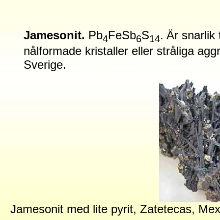
Jamesonit.
Pb
FeSb
S
.
Är snarlik 
4
6
14
nålformade kristaller eller stråliga aggr
Sverige.
Jamesonit med lite pyrit, Zatetecas, Me