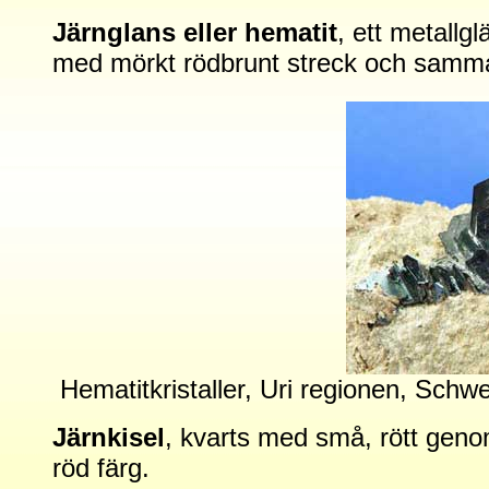
Järnglans eller hematit
, ett metallg
med mörkt rödbrunt streck och samm
Hematitkristaller, Uri regionen, Schw
Järnkisel
, kvarts med små, rött geno
röd färg.