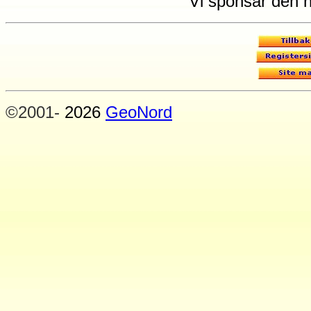
Vi sponsar den h
©2001-
2026
GeoNord